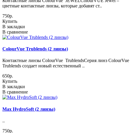
Контактные линзы ColourVue JEWELColourVUE Jewel –
цветные контактные линзы, которые добавят ст..
750р.
Купить
В закладки
В сравнение
ColourVue Trublends (2 линзы)
Контактные линзы ColourVue TrublendsСерия линз ColourVue
Trublends создает новый естественный ..
650р.
Купить
В закладки
В сравнение
Max HydroSoft (2 линзы)
..
750р.