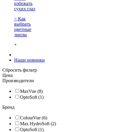
избежать
сухих глаз
> Как
выбрать
цветные
линзы
+
Наши новинки
Сбросить фильтр
Цена
Производители
MaxVue (8)
OptoSoft (1)
Бренд
ColourVue (6)
Max HydroSoft (2)
OptoSoft (1)