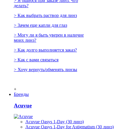
> Я ошибся при заказе линз. Что
делать?
> Как выбрать раствор для линз
> Зачем еще капли для глаз
> Могу ли я быть уверен в наличие
моих линз?
> Как долго выполняется заказ?
> Как с вами связаться
> Хочу вернуть/обменять линзы
+
Бренды
Acuvue
Acuvue Oasys 1-Day (30 линз)
Acuvue Oasys 1-Day for Astigmatism (30 линз)