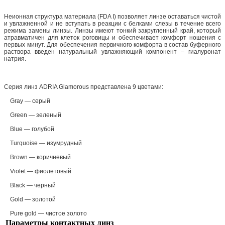
Неионная структура материала (FDA I) позволяет линзе оставаться чистой
и увлажненной и не вступать в реакции с белками слезы в течение всего
режима замены линзы. Линзы имеют тонкий закругленный край, который
атравматичен для клеток роговицы и обеспечивает комфорт ношения с
первых минут. Для обеспечения первичного комфорта в состав буферного
раствора введен натуральный увлажняющий компонент – гиалуронат
натрия.
Серия линз ADRIA Glamorous представлена 9 цветами:
Gray — серый
Green — зеленый
Blue — голубой
Turquoise — изумрудный
Brown — коричневый
Violet — фиолетовый
Black — черный
Gold — золотой
Pure gold — чистое золото
Параметры контактных линз