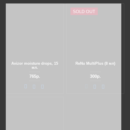
SOLD OUT
Avizor moisture drops, 15
ReNu MultiPlus (8 мл)
мл.
765р.
300р.