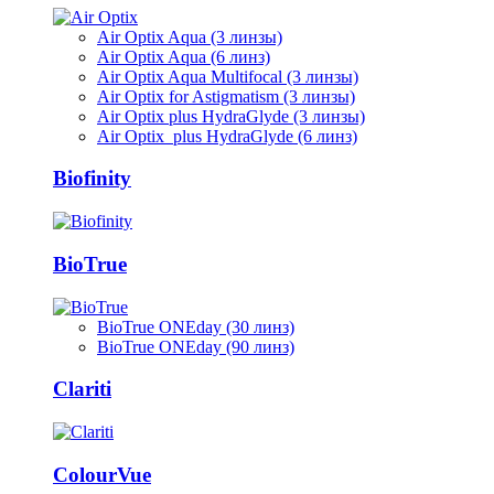
Air Optix Aqua (3 линзы)
Air Optix Aqua (6 линз)
Air Optix Aqua Multifocal (3 линзы)
Air Optix for Astigmatism (3 линзы)
Air Optix plus HydraGlyde (3 линзы)
Air Optix plus HydraGlyde (6 линз)
Biofinity
BioTrue
BioTrue ONEday (30 линз)
BioTrue ONEday (90 линз)
Clariti
ColourVue